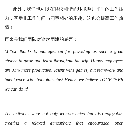
此外，我们也可以在轻松和谐的环境抛开平时的工作压
力，享受非工作时间与同事相处的乐趣。这也会提高工作热
情！
再来是我们团队对这次团建的感言：
Million thanks to management for providing us such a great
chance to grow and learn throughout the trip. Happy employees
are 31% more productive. Talent wins games, but teamwork and
intelligence win championships! Hence, we believe TOGETHER
we can do it!
The activities were not only team-oriented but also enjoyable,
creating a relaxed atmosphere that encouraged open