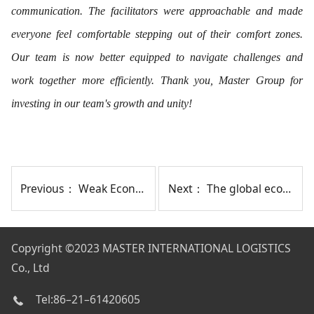
communication. The facilitators were approachable and made
everyone feel comfortable stepping out of their comfort zones.
Our team is now better equipped to navigate challenges and
work together more efficiently. Thank you, Master Group for
investing in our team's growth and unity!
Previous：
Weak Economic Growth in Europe! UK May Face Negative Growth!
Next：
The global economic and trade friction index remained at a high level in August
Copyright
©2023 MASTER INTERNATIONAL LOGISTICS
Co., Ltd
Tel:86–21–61420605